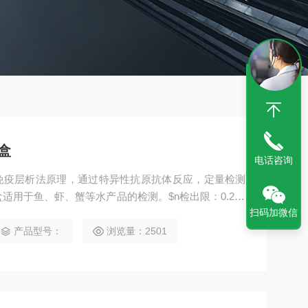
盒
电话咨询
免疫层析法原理，通过特异性抗原抗体反应，定量检测
适用于鱼、虾、蟹等水产品的检测。$n检出限：0.25p
扫码加微信
产品型号：
浏览量：2501