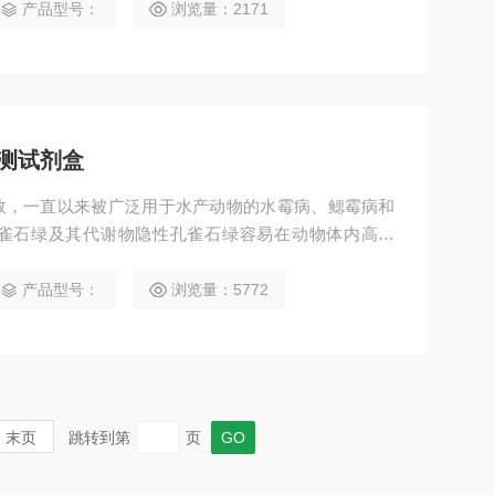
产品型号：
浏览量：2171
测试剂盒
效，一直以来被广泛用于水产动物的水霉病、鳃霉病和
雀石绿及其代谢物隐性孔雀石绿容易在动物体内高残
。
产品型号：
浏览量：5772
末页
跳转到第
页