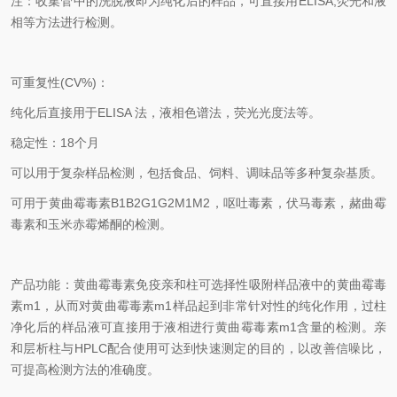
注：收集管中的洗脱液即为纯化后的样品，可直接用ELISA,荧光和液
相等方法进行检测。
可重复性(CV%)：
纯化后直接用于ELISA 法，液相色谱法，荧光光度法等。
稳定性：18个月
可以用于复杂样品检测，包括食品、饲料、调味品等多种复杂基质。
可用于黄曲霉毒素B1B2G1G2M1M2，呕吐毒素，伏马毒素，赭曲霉
毒素和玉米赤霉烯酮的检测。
产品功能：黄曲霉毒素免疫亲和柱可选择性吸附样品液中的黄曲霉毒
素m1，从而对黄曲霉毒素m1样品起到非常针对性的纯化作用，过柱
净化后的样品液可直接用于液相进行黄曲霉毒素m1含量的检测。亲
和层析柱与HPLC配合使用可达到快速测定的目的，以改善信噪比，
可提高检测方法的准确度。