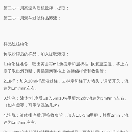
第二步：用高速均质机搅拌，提取；
第三步：用漏斗过滤样品溶液；
样品过柱纯化
称取粉碎后的样品，加入提取溶液；
1.纯化柱准备：取出黄曲霉m1免疫亲和层析柱, 恢复至室温，将上方
塞子取出斜剪断，再插回亲和柱上,连接储样管和收集管；
2.加样：加入10ml样品液过柱，去掉亲和柱下方堵头，调节开关，流
速为1ml/min左右。
3.洗涤：液体*排净后,加入5ml10%甲醇水2次,流速为3ml/min左右。
（如有需要，可重复洗涤几次）
4.洗脱：液体排净后,更换收集管，加入1.5-3ml甲醇，孵育2min，流
速为1ml/min左右。