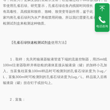
常使用孔雀石绿。研究显示，孔雀石绿在鱼内残留时间很长，且其具
有高毒性、高残留和致癌、致畸、致突变等副作用，鉴于此，许多国
家均将孔雀石绿列为水产养殖禁用药物。所以我们需要孔雀石绿快速
检测试剂盒来检测这种物质。
电话咨询
【
孔雀石绿快速检测试剂盒
使用方法】
1．取样：先关闭输液器输液管道下端的流速控制器，用25ml或
100ml注射器取样并将欲检的液体直接从输液袋（罐）的加样小孔加
入。当富集柱富集100ml样品时可检测到的孔雀石绿浓度为３ug／
L，富集300ml时可检测到的孔雀石绿浓度为1ug／L。样品装入后将
输液袋（罐）挂在钉子或挂勾上。
2．富集：