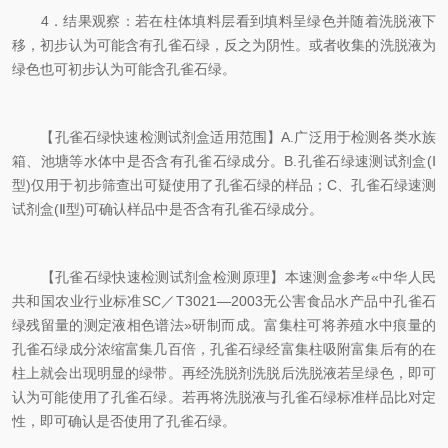
4．结果观察：若在柱体填料层看到填料呈绿色并随着洗脱液下
移，初步认为可能含有孔雀石绿，反之为阴性。或者收集的洗脱液为
绿色也可初步认为可能含孔雀石绿。
【孔雀石绿快速检测试剂盒适用范围】A.广泛用于检测各类水族
箱、池塘等水体中是否含有孔雀石绿成分。B.孔雀石绿速测试剂盒(Ⅰ
型)仅用于初步筛查出可疑使用了孔雀石绿的样品；C、孔雀石绿速测
试剂盒(Ⅱ型)可确认样品中是否含有孔雀石绿成分。
【孔雀石绿快速检测试剂盒检测原理】本速测盒参考«中华人民
共和国农业行业标准SC／T3021—2003无公害食品水产品中孔雀石
绿残留量的测定液相色谱法»研制而成。富集柱可将养殖水中痕量的
孔雀石绿成分浓缩富集几百倍，孔雀石绿经富集柱吸附富集后有的在
柱上就会出现明显的绿带。再经洗脱剂洗脱后洗脱液若呈绿色，即可
认为可能使用了孔雀石绿。若再将洗脱液与孔雀石绿标准样品比对定
性，即可确认是否使用了孔雀石绿。