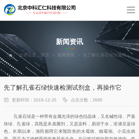
NEWS
新闻资讯
当前位置：
首页
新闻资讯
先了解孔雀石绿快速检测试剂盒，再操作它
先了解孔雀石绿快速检测试剂盒，再操作它
更新时间：2018-12-25
点击次数：2680
孔雀石绿是一种带有金属光泽的绿色结晶体，又名碱性绿、严基
块绿、孔雀绿，其既是杀真菌剂，又是染料，易溶于水，溶液呈蓝绿
色。长期以来，渔民都用它来预防鱼的水霉病、鳃霉病、小瓜虫病
等，而且为了使鳞受损的鱼延长生命，在运输过程中和存放池内，也