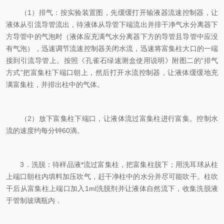
（1）排气：按实验装置图，先缓缓打开输液器流速控制器，让
液体从引流导管流出，待液体从导管下端流出并排干净气水分离器下
方导管中的气泡时（液体应充满气水分离器下方的导管且导管中应没
有气泡），迅速调节流速控制器关闭水流，迅速将富集柱大口的一端
接到引流导管上。按照《孔雀石绿速测盒使用说明》附图二的“排气
方式”把富集柱下端口朝上，然后打开水流控制器，让液体缓缓地充
满富集柱，并排出柱中的气体。
（2）放下富集柱下端口，让液体流过富集柱进行富集。控制水
流的速度约每分钟60滴。
3．洗脱：待样品液*流过富集柱，把富集柱脱下；用洗耳球从柱
上端口朝柱内填料加压吹气，赶干净柱中的水分并尽可能吹干。柱吹
干后从富集柱上端口加入1ml洗脱剂并让液体自然流下，收集洗脱液
于管制玻璃瓶内．