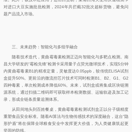
对进口大豆实施批批检测，2024年共拦截32批次超标货物，避免问
题产品流入市场。
三、未来趋势：智能化与多组学融合
随着技术迭代，黄曲霉毒素检测正迈向智能化与多靶点检测。南
昌大学研发的“霉检先锋”检测卡采用量子点荧光微球技术，实现5分钟
内黄曲霉毒素B1的精准定量，灵敏度达0.05ppb，较传统ELISA试剂
盒提升50%。更前沿的微流控芯片技术可同时检测B1、B2、G1、G2
四种毒素，单次检测成本降低60%。未来，试剂盒或将集成区块链溯
源系统，通过扫描二维码即可获取样本检测数据、运输轨迹及加工记
录，形成全链条质量追溯体系。
从田间地头到百姓餐桌，黄曲霉毒素检测试剂盒正以分子级精度
重塑食品安全标准。随着AI算法与生物传感技术的深度融合，这台“隐
形护盾”将在保障全球粮食安全中发挥更大价值，为人类健康筑起更
坚固的防线。