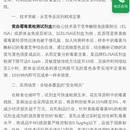
线。
电话咨询
一、技术突破：从竞争反应到精准定量
黄曲霉毒素检测试剂盒
的核心技术基于竞争酶联免疫吸附法（EL
ISA）或胶体金免疫层析法。以ELISA试剂盒为例，其原理是将黄曲
霉毒素特异性抗体包被于微孔板，加入待测样本后，样本中的毒素与
酶标记的毒素竞争结合抗体。通过底物显色反应，结合酶标记物的浓
度与显色强度成反比，从而定量分析毒素含量。某品牌ELISA试剂盒
检测下限可达0.1ppb，灵敏度较传统方法提升10倍，且操作时间缩短
至2小时。胶体金试纸条则通过肉眼可见的显色条带实现半定量检
测，10分钟内即可完成单一样本筛查。
二、应用场景：全链条覆盖的“安全哨兵”
在粮食仓储环节，试剂盒可快速检测玉米、花生等原料中的毒素
残留。某粮油企业采用该技术后，将原料拒收率从15%降至3%，年
减少经济损失超千万元。在乳制品行业，针对黄曲霉毒素M1的检测
试剂盒成为奶源质量管控的“标配”。某乳企通过实时监控生鲜乳毒素
水平，将成品中M1残留量严格控制在0.5μg/kg以下，远低于国家标
准。此外，该技术还应用于进出口贸易，某港口海关使用快速检测卡