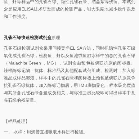
鱼、虾等样品中的孔雀石绿、隐性孔雀石绿、结晶紫等残留。本试剂
盒是应用ELISA技术研发而成的检测产品，能大限度地减少操作误差
和工作强度。
孔雀石绿快速检测试剂盒
原理
孔雀石绿检测试剂盒采用间接竞争ELISA方法，同时把隐性孔雀石绿
氧化成孔雀石绿，检测鱼、虾以及鱼池或鱼缸水样中的总的孔雀石绿
（Malachite Green ，MG），试剂盒由预包被偶联抗原的酶标板、
辣根酶标记物、抗体、标准品及其他配套试剂组成。检测时，加入标
准品或样品溶液，样本中的孔雀石绿和酶标板上预包被偶联抗原竞争
抗孔雀石绿抗体，加入酶标记物后，用TMB底物显色，样本吸光度值
与其所含孔雀石绿含量成负相关，与标准曲线比较即可得出样本中孔
雀石绿的残留量。
【样品处理】
一、 水样：用滴管直接吸取水样进行检测。