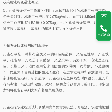
或采用液相色谱法测定。
3．孔雀石绿标准工作液的使用：本试剂盒提供的标准工作液可提供
初学者训练。标准工作液浓度为75ug/ml，用前可取水50mL加入1滴
标准工作液即得到稀释到0.075ug／mL的孔雀石绿溶液。取15ml稀
释液通过富集柱，富集柱的填料中有明显的绿色出现．
电话咨询
孔雀石绿快速检测试剂盒概要
孔雀石绿是一种带有金属光泽的绿色结晶体，又名碱性绿、严基块
绿、孔雀绿，其既是杀真菌剂，又是染料，易溶于水，溶液呈蓝绿
色。长期以来，渔民都用它来预防鱼的水霉病、鳃霉病、小瓜虫病
等，而且为了使鳞受损的鱼延长生命，在运输过程中和存放池内，也
常使用孔雀石绿。研究显示，孔雀石绿在鱼内残留时间很长，且其具
有高毒性、高残留和致癌、致畸、致突变等副作用，鉴于此，许多国
家均将孔雀石绿列为水产养殖禁用药物。
孔雀石绿快速检测试剂盒采用竞争酶标免疫法，可经济、快速地检测