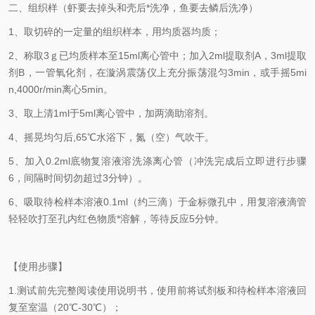
二、组织样（虾要去掉头和壳后*洗净，鱼要去鳞后洗净）
1、取切碎的一定量的组织样本，用均质器均质；
2、称取3ｇ已均质样本至15ml离心管中；加入2ml提取剂A，3ml提取
剂B，一管氧化剂，在漩涡震荡仪上充分振荡混匀3min，或手摇5mi
n,4000r/min离心5min。
3、取上清1ml于5ml离心管中，加两滴助溶剂。
4、摇晃均匀后,65℃水浴下，氮（空）气吹干。
5、加入0.2ml底物复溶液溶洗涤离心管（冲洗完成后立即进行步骤
6，间隔时间切勿超过3分钟）。
6、吸取待检样本溶液0.1ml（约三滴）于金标微孔中，用复溶液滴管
轻轻吹打至孔内红色物质*溶解，等待反应5分钟。
【使用步骤】
1.测试前先完整阅读使用说明书，使用前将试剂板和待检样本溶液回
复至室温（20℃-30℃）；