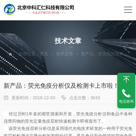
ARTICLES
技术文章
当前位置：
首页
技术文章
新产品：荧光免疫分析仪及检测卡上市啦！
新产品：荧光免疫分析仪及检测卡上市啦！
更新时间：2018-12-03
点击次数：3633
电话咨询
经过历时1年多的艰苦摸索和开发，荧光免疫分析仪和食品中各种
违禁药物的荧光定量免疫层析快速检测卡即将面市了。
该荧光免疫层析分析仪是采用现代光电技术研发的一种用于荧光免
疫层析检测卡定量分析的智能化仪器，是在食品安全领域对荧光免疫