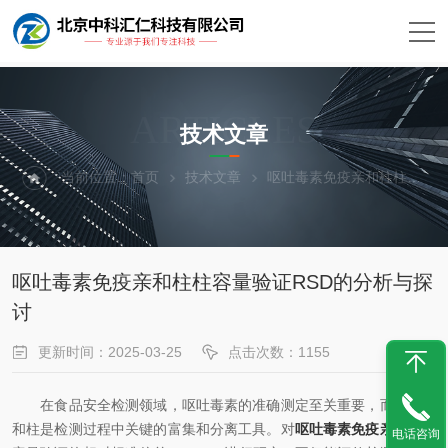
ARTICLES
技术文章
当前位置：
首页
技术文章
呕吐毒素免疫亲和柱柱容量验证RSD的分析与探讨
呕吐毒素免疫亲和柱柱容量验证RSD的分析与探
讨
更新时间：2025-03-25
点击次数：1155
在食品安全检测领域，呕吐毒素的准确测定至关重要，而免疫亲
和柱是检测过程中关键的富集和分离工具。对
呕吐毒素免疫亲和柱
柱
电话咨询